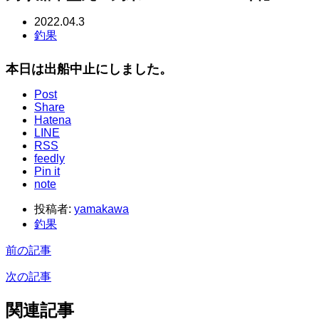
2022.04.3
釣果
本日は出船中止にしました。
Post
Share
Hatena
LINE
RSS
feedly
Pin it
note
投稿者:
yamakawa
釣果
前の記事
次の記事
関連記事