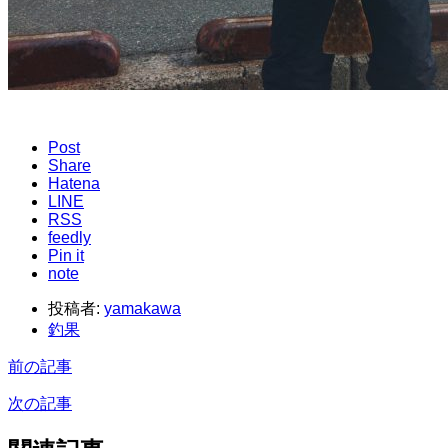
Post
Share
Hatena
LINE
RSS
feedly
Pin it
note
投稿者:
yamakawa
釣果
前の記事
次の記事