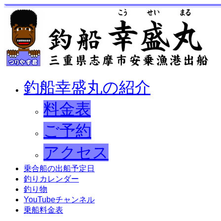
釣船幸盛丸の紹介
料金表
ご予約
アクセス
乗合船の出船予定日
釣りカレンダー
釣り物
YouTubeチャンネル
乗船料金表