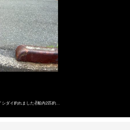
イシダイ釣れました✌️船内2匹釣…