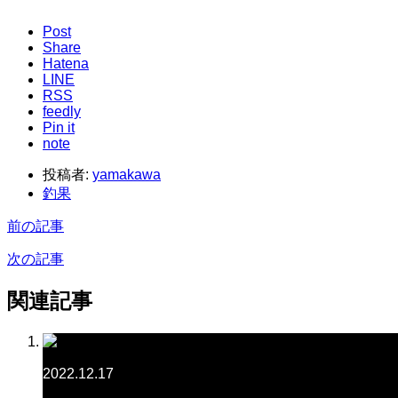
Post
Share
Hatena
LINE
RSS
feedly
Pin it
note
投稿者:
yamakawa
釣果
前の記事
次の記事
関連記事
2022.12.17