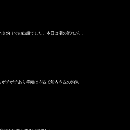
ハタ釣りでの出船でした。本日は潮の流れが…
もボチボチあり竿頭は３匹で船内６匹の釣果…