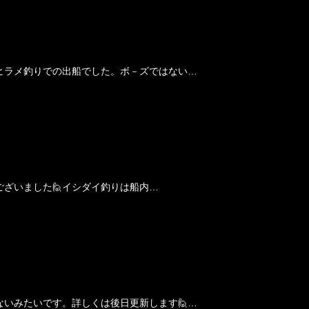
ヒラメ釣りでの出船でした。ボ－ズではない…
ございました🙋イシダイ釣りは船内…
いみたいです。詳しくは後日更新します🙋…