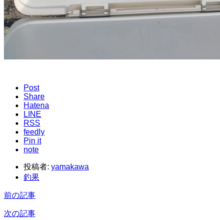
Post
Share
Hatena
LINE
RSS
feedly
Pin it
note
投稿者:
yamakawa
釣果
前の記事
次の記事