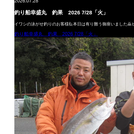
2026.07.28
釣り船幸盛丸 釣果 2026 7/28「火」
イワシの泳がせ釣りのお客様🙋本日は有り難う御座いました🙇
釣り船幸盛丸 釣果 2026 7/28「火」