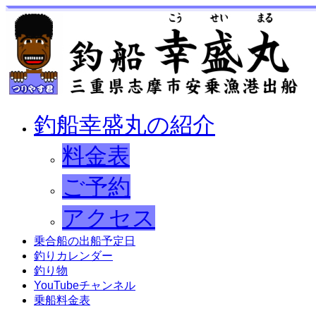
釣船幸盛丸の紹介
料金表
ご予約
アクセス
乗合船の出船予定日
釣りカレンダー
釣り物
YouTubeチャンネル
乗船料金表