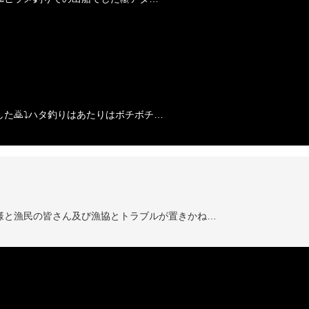
🙇⤵️ハタ釣りはあたりはボチボチ…
様と漁民の皆さん及び漁協とトラブルが置きかね…