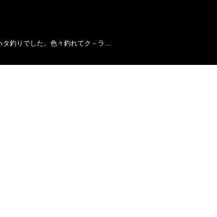
ハタ釣りでした。色々釣れてク－ラ…