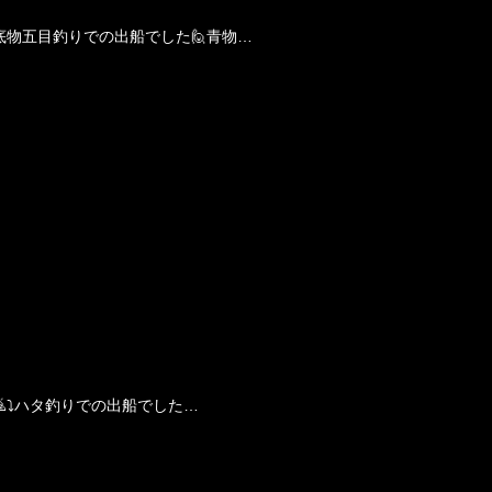
底物五目釣りでの出船でした🙋青物…
⤵️ハタ釣りでの出船でした…