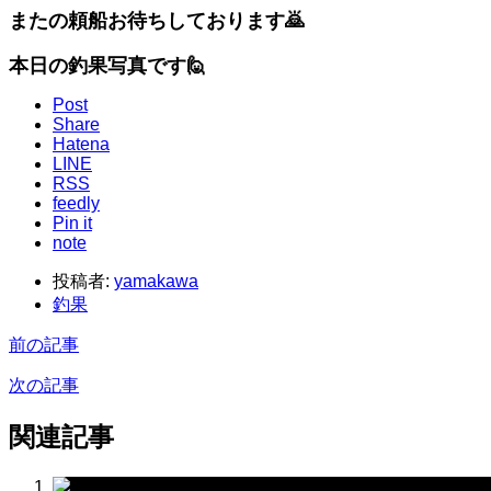
またの頼船お待ちしております🙇
本日の釣果写真です🙋
Post
Share
Hatena
LINE
RSS
feedly
Pin it
note
投稿者:
yamakawa
釣果
前の記事
次の記事
関連記事