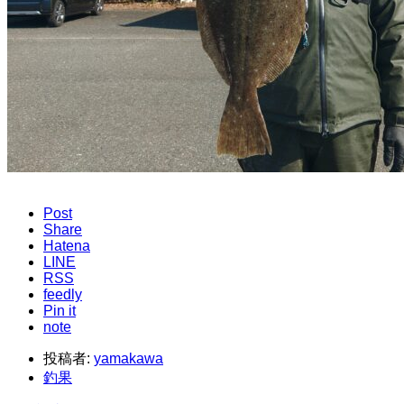
Post
Share
Hatena
LINE
RSS
feedly
Pin it
note
投稿者:
yamakawa
釣果