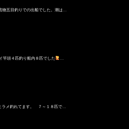
底物五目釣りでの出船でした。潮は…
イ竿頭４匹釣り船内８匹でした
…
ヒラメ釣れてます。 ７～１８匹で…