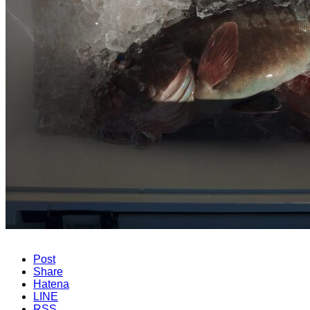
Post
Share
Hatena
LINE
RSS