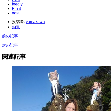
feedly
Pin it
note
投稿者:
yamakawa
釣果
前の記事
次の記事
関連記事