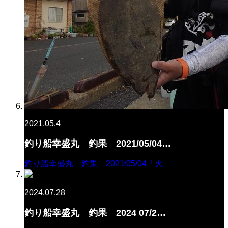
2021.05.4
釣り船幸盛丸 釣果 2021/05/04…
釣り船幸盛丸 釣果 2021/05/04「火」
2024.07.28
釣り船幸盛丸 釣果 2024 07/2…