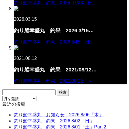
釣り船幸盛丸 釣果 2024 07/28「日」
2026.03.15
釣り船幸盛丸 釣果 2026 3/15…
釣り船幸盛丸 釣果 2026 3/15「日」
2021.08.12
釣り船幸盛丸 釣果 2021/08/12…
釣り船幸盛丸 釣果 2021/08/12「木」
検
索:
最近の投稿
釣り船幸盛丸 お知らせ 2026 8/06「木」
釣り船幸盛丸 釣果 2026 8/02「日」
釣り船幸盛丸 釣果 2026 8/01「土」Part 2