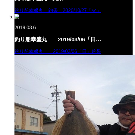
釣り船幸盛丸 釣果 2020/10/27「火」
2019.03.6
釣り船幸盛丸 2019/03/06「日…
釣り船幸盛丸 2019/03/06「日」釣果