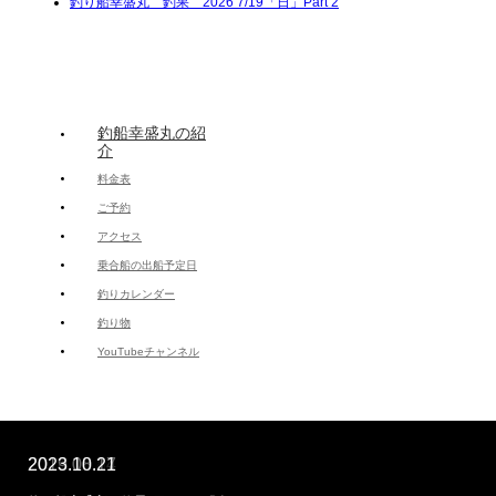
釣り船幸盛丸 釣果 2026 7/19「日」Part 2
釣船幸盛丸の紹
介
料金表
ご予約
アクセス
乗合船の出船予定日
釣りカレンダー
釣り物
YouTubeチャンネル
2022.07.17
2021.03.11
2023.05.21
2019.05.10
2018.11.10
2021.05.8
2018.08.14
2019.08.17
2023.10.21
Copyright ©
つりやす君 釣船 幸盛丸 安乗漁港
All rights