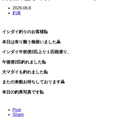
2026.06.6
釣果
イシダイ釣りのお客様🙋
本日は有り難う御座いました🙇
イシダイ午前便2匹上り１匹根潜り、
午後便2匹釣れました🙋
大マダイも釣れました🙋
またの来船お待ちしておリます🙇
本日の釣果写真です🙋
Post
Share