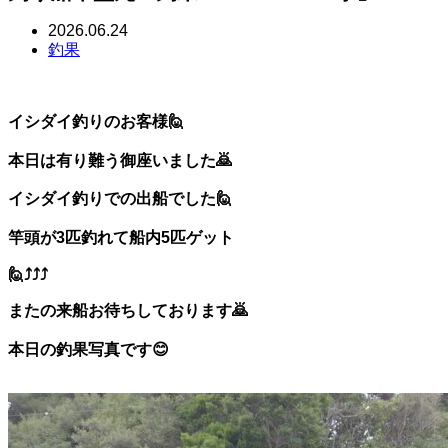
2026.06.24
釣果
イシダイ釣りのお客様🙋
本日は有り難う御座いました🙇
イシダイ釣りでの出船でした🙋
竿頭が3匹釣れて船内5匹ゲット
🙋⤴️⤴️⤴️
またの来船お待ちしております🙇
本日の釣果写真です😊